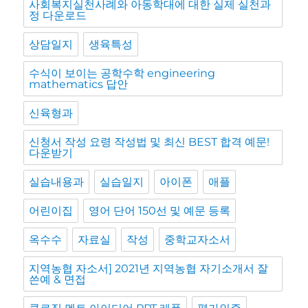
사회복지실천사례와 아동학대에 대한 실제 실천과
정 다운로드
상담일지
생육특성
수식이 보이는 공학수학 engineering
mathematics 답안
신육형과
신청서 작성 요령 작성법 및 최신 BEST 합격 예문!
다운받기
실습내용과
실습일지
아이폰
애플
어린이집
영어 단어 150선 및 예문 등록
옥수수
자료실
작성
중학교자소서
지역농협 자소서] 2021년 지역농협 자기소개서 잘
쓴예 & 면접