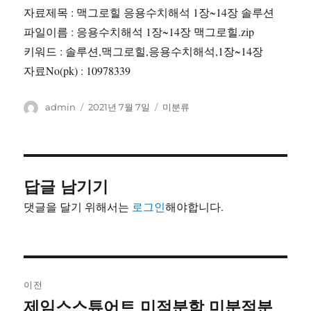
자료제목 : 맥그로힐 응용수치해석 1장~14장 솔루션
파일이름 : 응용수치해석 1장~14장 맥그로힐.zip
키워드 : 솔루션,맥그로힐,응용수치해석,1장~14장
자료No(pk) : 10978339
글
작
카
admin
2021년 7월 7일
미분류
쓴
성
테
이
일
고
자
리
답글 남기기
댓글을 달기 위해서는
로그인
해야합니다.
글
이전
내
제임스스튜어트 미적분학 미분적분
이