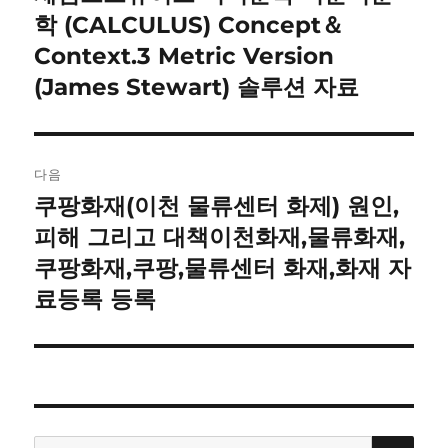
전
학 (CALCULUS) Concept＆
비
글:
Context.3 Metric Version
게
(James Stewart) 솔루션 자료
이
션
다음
쿠팡화재(이천 물류센터 화제) 원인,
다
음
피해 그리고 대책이천화재,물류화재,
글:
쿠팡화재,쿠팡,물류센터 화재,화재 자
료등록 등록
검