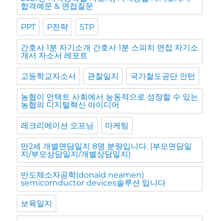
합격예문 & 면접질문
PPT
P전략
STP
간호사 1분 자기소개 간호사 1분 스피치 면접 자기소
개서 자소서 레포트
고등학교자소서
관찰일지
국가철도공단 인턴
농협이 언택트 사회에서 능동적으로 성장할 수 있는
농협의 디지털혁신 아이디어
레크리에이션 오프닝
마케팅
만2세 개별면담일지 8명 분량입니다. (부모면담일
지/부모상담일지/개별상담일지)
반도체소자공학(donald neamen)
semicomductor devices솔루션 입니다
보육일지