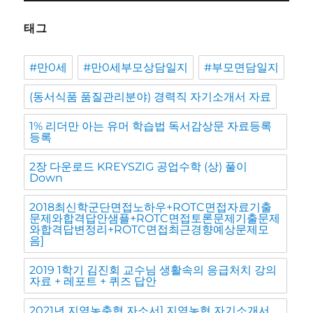
태그
#만0세
#만0세부모상담일지
#부모면담일지
(동서식품 품질관리분야) 경력직 자기소개서 자료
1% 리더만 아는 유머 학습법 독서감상문 자료등록
등록
2장 다운로드 KREYSZIG 공업수학 (상) 풀이
Down
2018최신학군단면접노하우+ROTC면접자료기출
문제와합격답안샘플+ROTC면접토론문제기출문제
와합격답변정리+ROTC면접최근경향예상문제모
음]
2019 1학기 김진회 교수님 생활속의 응급처치 강의
자료 + 레포트 + 퀴즈 답안
2021년 지역농축협 자소서] 지역농협 자기소개서