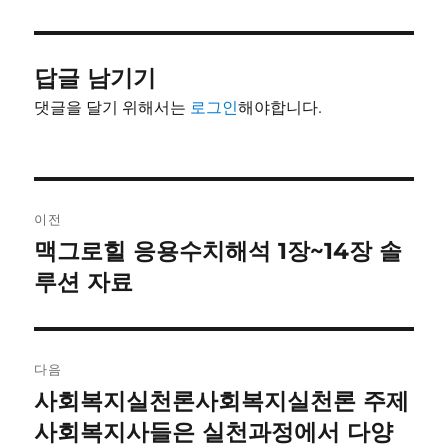
이
일
고
자
리
답글 남기기
댓글을 달기 위해서는
로그인
해야합니다.
글
이전
내
맥그로힐 응용수치해석 1장~14장 솔
이
전
루션 자료
비
글:
게
이
다음
사회복지실천론사회복지실천론 주제
다
션
음
사회복지사들은 실천과정에서 다양