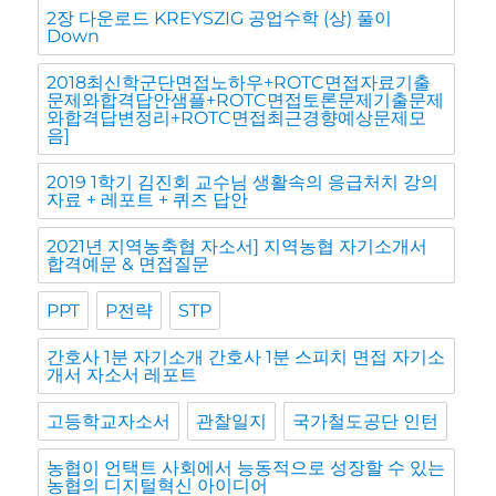
2장 다운로드 KREYSZIG 공업수학 (상) 풀이
Down
2018최신학군단면접노하우+ROTC면접자료기출
문제와합격답안샘플+ROTC면접토론문제기출문제
와합격답변정리+ROTC면접최근경향예상문제모
음]
2019 1학기 김진회 교수님 생활속의 응급처치 강의
자료 + 레포트 + 퀴즈 답안
2021년 지역농축협 자소서] 지역농협 자기소개서
합격예문 & 면접질문
PPT
P전략
STP
간호사 1분 자기소개 간호사 1분 스피치 면접 자기소
개서 자소서 레포트
고등학교자소서
관찰일지
국가철도공단 인턴
농협이 언택트 사회에서 능동적으로 성장할 수 있는
농협의 디지털혁신 아이디어