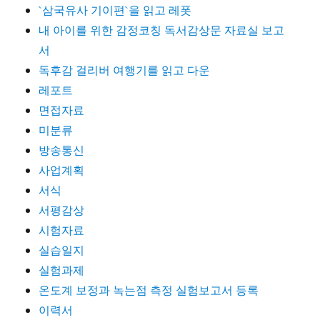
`삼국유사 기이편`을 읽고 레폿
내 아이를 위한 감정코칭 독서감상문 자료실 보고
서
독후감 걸리버 여행기를 읽고 다운
레포트
면접자료
미분류
방송통신
사업계획
서식
서평감상
시험자료
실습일지
실험과제
온도계 보정과 녹는점 측정 실험보고서 등록
이력서