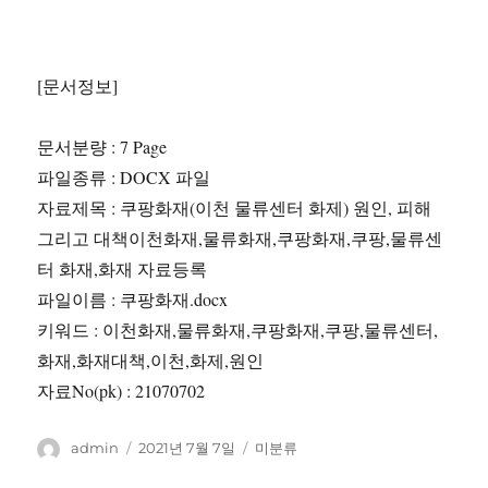
[문서정보]
문서분량 : 7 Page
파일종류 : DOCX 파일
자료제목 : 쿠팡화재(이천 물류센터 화제) 원인, 피해
그리고 대책이천화재,물류화재,쿠팡화재,쿠팡,물류센
터 화재,화재 자료등록
파일이름 : 쿠팡화재.docx
키워드 : 이천화재,물류화재,쿠팡화재,쿠팡,물류센터,
화재,화재대책,이천,화제,원인
자료No(pk) : 21070702
글
작
카
admin
2021년 7월 7일
미분류
쓴
성
테