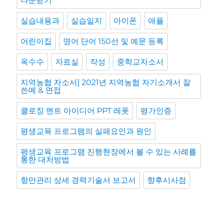
다운받기
실습내용과
실습일지
아이폰
애플
어린이집
영어 단어 150선 및 예문 등록
옥수수
자료실
작성
중학교자소서
지역농협 자소서] 2021년 지역농협 자기소개서 잘
쓴예 & 면접
클로징 멘트 아이디어 PPT 레폿
평가인증
평생교육 프로그램의 실패요인과 원인
평생교육 프로그램 진행현장에서 볼 수 있는 사례를
통한 대처방법
항만관리 상세 경력기술서 보고서
향후시사점