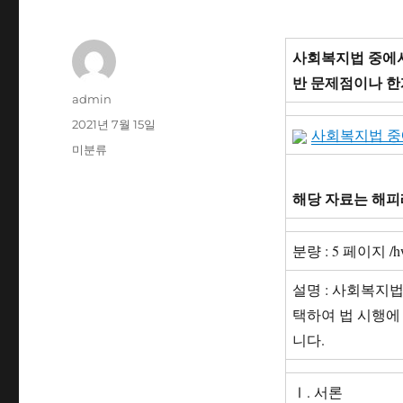
사회복지법 중에서
반 문제점이나 한
글
admin
쓴
작
2021년 7월 15일
사회복지법 중에
이
성
카
미분류
일
테
자
고
해당 자료는 해피
리
분량 : 5 페이지 /
설명 : 사회복지
택하여 법 시행에
니다.
Ⅰ. 서론