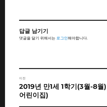
답글 남기기
댓글을 달기 위해서는
로그인
해야합니다.
글
이전
내
2019년 만1세 1학기(3월-8
이
전
비
어린이집)
글:
게