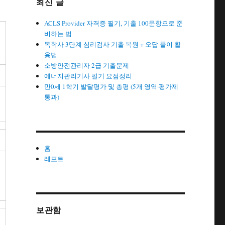
최신 글
ACLS Provider 자격증 필기, 기출 100문항으로 준
비하는 법
독학사 3단계 심리검사 기출 복원 + 오답 풀이 활
용법
소방안전관리자 2급 기출문제
에너지관리기사 필기 요점정리
만0세 1학기 발달평가 및 총평 (5개 영역·평가제
통과)
홈
레포트
선
보관함