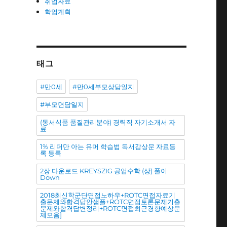
취업자료
학업계획
태그
#만0세
#만0세부모상담일지
#부모면담일지
(동서식품 품질관리분야) 경력직 자기소개서 자
료
1% 리더만 아는 유머 학습법 독서감상문 자료등
록 등록
2장 다운로드 KREYSZIG 공업수학 (상) 풀이
Down
2018최신학군단면접노하우+ROTC면접자료기
출문제와합격답안샘플+ROTC면접토론문제기출
문제와합격답변정리+ROTC면접최근경향예상문
제모음]