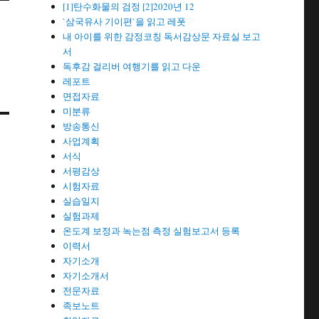
[1]탄수화물의 검정 [2]2020년 12
`삼국유사 기이편`을 읽고 레폿
내 아이를 위한 감정코칭 독서감상문 자료실 보고
서
독후감 걸리버 여행기를 읽고 다운
레포트
면접자료
미분류
방송통신
사업계획
서식
서평감상
시험자료
실습일지
실험과제
온도계 보정과 녹는점 측정 실험보고서 등록
이력서
자기소개
자기소개서
전문자료
족보노트