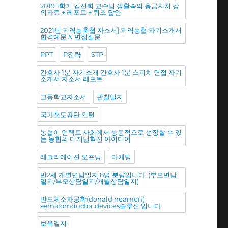
2019 1학기 김진회 교수님 생활속의 응급처치 강
의자료 + 레포트 + 퀴즈 답안
2021년 지역농축협 자소서] 지역농협 자기소개서
합격예문 & 면접질문
PPT
P전략
STP
간호사 1분 자기소개 간호사 1분 스피치 면접 자기
소개서 자소서 레포트
고등학교자소서
관찰일지
국가철도공단 인턴
농협이 언택트 사회에서 능동적으로 성장할 수 있
는 농협의 디지털혁신 아이디어
레크리에이션 오프닝
마케팅
만2세 개별면담일지 8명 분량입니다. (부모면담
일지/부모상담일지/개별상담일지)
반도체소자공학(donald neamen)
semicomductor devices솔루션 입니다
보육일지