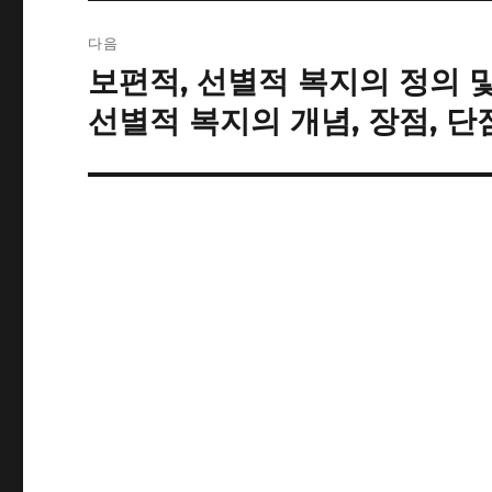
이
다음
션
보편적, 선별적 복지의 정의 
다
음
선별적 복지의 개념, 장점, 단점
글: