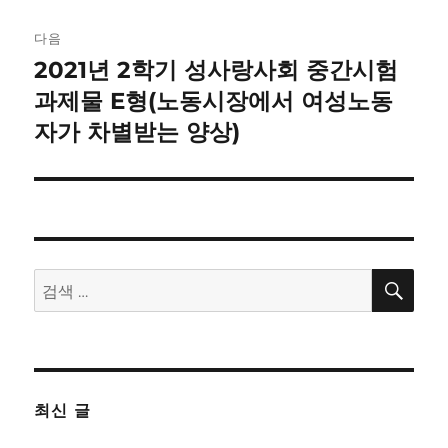
다음
2021년 2학기 성사랑사회 중간시험
다
음
과제물 E형(노동시장에서 여성노동
글:
자가 차별받는 양상)
검
검
색
색:
최신 글