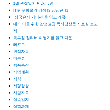
2월 관찰일지 만2세 7명
[1]탄수화물의 검정 [2]2020년 12
`삼국유사 기이편`을 읽고 레폿
내 아이를 위한 감정코칭 독서감상문 자료실 보고
서
독후감 걸리버 여행기를 읽고 다운
레포트
면접자료
미분류
방송통신
사업계획
서식
서평감상
시험자료
실습일지
실험과제