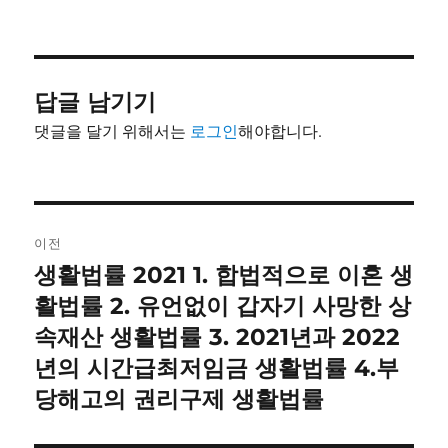
쓴
성
테
이
일
고
자
리
답글 남기기
댓글을 달기 위해서는
로그인
해야합니다.
글
이전
내
생활법률 2021 1. 합법적으로 이혼 생
이
전
활법률 2. 유언없이 갑자기 사망한 상
비
글:
속재산 생활법률 3. 2021년과 2022
게
년의 시간급최저임금 생활법률 4.부
이
당해고의 권리구제 생활법률
션