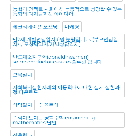
농협이 언택트 사회에서 능동적으로 성장할 수 있는
농협의 디지털혁신 아이디어
레크리에이션 오프닝
마케팅
만2세 개별면담일지 8명 분량입니다. (부모면담일
지/부모상담일지/개별상담일지)
반도체소자공학(donald neamen)
semicomductor devices솔루션 입니다
보육일지
사회복지실천사례와 아동학대에 대한 실제 실천과
정 다운로드
상담일지
생육특성
수식이 보이는 공학수학 engineering
mathematics 답안
신육형과