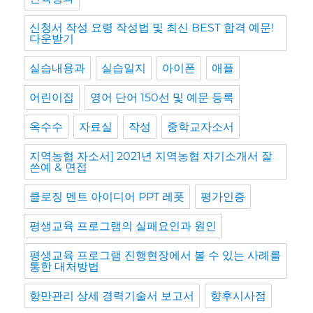
신청서 작성 요령 작성법 및 최신 BEST 합격 예문!
다운받기
실습내용과
실습일지
아이폰
애플
어린이집
영어 단어 150선 및 예문 등록
옥수수
자료실
작성
중학교자소서
지역농협 자소서] 2021년 지역농협 자기소개서 잘
쓴예 & 면접
클로징 멘트 아이디어 PPT 레폿
평가인증
평생교육 프로그램의 실패요인과 원인
평생교육 프로그램 진행현장에서 볼 수 있는 사례를
통한 대처방법
항만관리 상세 경력기술서 보고서
향후시사점