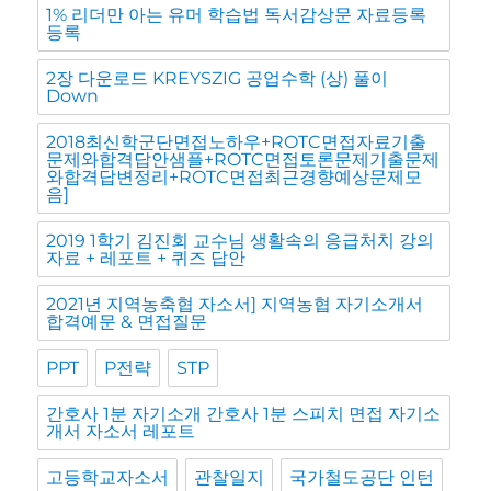
1% 리더만 아는 유머 학습법 독서감상문 자료등록
등록
2장 다운로드 KREYSZIG 공업수학 (상) 풀이
Down
2018최신학군단면접노하우+ROTC면접자료기출
문제와합격답안샘플+ROTC면접토론문제기출문제
와합격답변정리+ROTC면접최근경향예상문제모
음]
2019 1학기 김진회 교수님 생활속의 응급처치 강의
자료 + 레포트 + 퀴즈 답안
2021년 지역농축협 자소서] 지역농협 자기소개서
합격예문 & 면접질문
PPT
P전략
STP
간호사 1분 자기소개 간호사 1분 스피치 면접 자기소
개서 자소서 레포트
고등학교자소서
관찰일지
국가철도공단 인턴