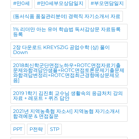
#만0세
#만0세부모상담일지
#부모면담일지
(동서식품 품질관리분야) 경력직 자기소개서 자료
1% 리더만 아는 유머 학습법 독서감상문 자료등록
등록
2장 다운로드 KREYSZIG 공업수학 (상) 풀이
Down
2018최신학군단면접노하우+ROTC면접자료기출
문제와합격답안샘플+ROTC면접토론문제기출문제
와합격답변정리+ROTC면접최근경향예상문제모
음]
2019 1학기 김진회 교수님 생활속의 응급처치 강의
자료 + 레포트 + 퀴즈 답안
2021년 지역농축협 자소서] 지역농협 자기소개서
합격예문 & 면접질문
PPT
P전략
STP