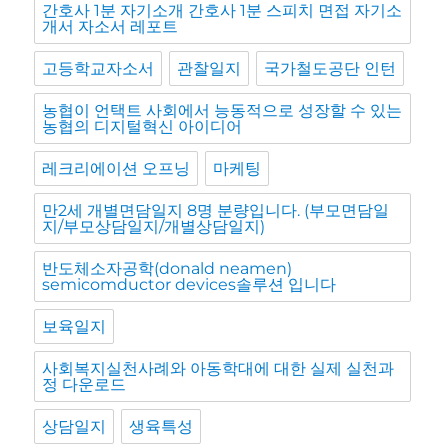
간호사 1분 자기소개 간호사 1분 스피치 면접 자기소
개서 자소서 레포트
고등학교자소서
관찰일지
국가철도공단 인턴
농협이 언택트 사회에서 능동적으로 성장할 수 있는
농협의 디지털혁신 아이디어
레크리에이션 오프닝
마케팅
만2세 개별면담일지 8명 분량입니다. (부모면담일
지/부모상담일지/개별상담일지)
반도체소자공학(donald neamen)
semicomductor devices솔루션 입니다
보육일지
사회복지실천사례와 아동학대에 대한 실제 실천과
정 다운로드
상담일지
생육특성