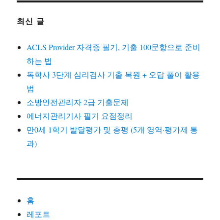
1
세
최신 글
1
학
ACLS Provider 자격증 필기, 기출 100문항으로 준비
기
행
하는 법
동
독학사 3단계 심리검사 기출 복원 + 오답 풀이 활용
발
법
달
평
소방안전관리자 2급 기출문제
가
에너지관리기사 필기 요점정리
(5
만0세 1학기 발달평가 및 총평 (5개 영역·평가제 통
명)
과)
홈
레포트