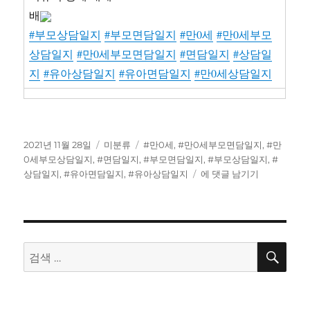
배
#부모상담일지
#부모면담일지
#만0세
#만0세부모
상담일지
#만0세부모면담일지
#면담일지
#상담일
지
#유아상담일지
#유아면담일지
#만0세상담일지
작
카
태
2021년 11월 28일
미분류
#만0세
,
#만0세부모면담일지
,
#만
성
테
그
0세부모상담일지
,
#면담일지
,
#부모면담일지
,
#부모상담일지
,
#
일
고
레
상담일지
,
#유아면담일지
,
#유아상담일지
에 댓글 남기기
자
리
포
트
–
실
습
검
검
색
일
색:
지
:
만