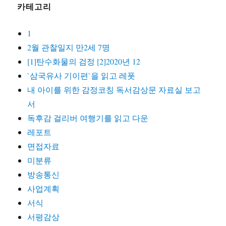
카테고리
1
2월 관찰일지 만2세 7명
[1]탄수화물의 검정 [2]2020년 12
`삼국유사 기이편`을 읽고 레폿
내 아이를 위한 감정코칭 독서감상문 자료실 보고
서
독후감 걸리버 여행기를 읽고 다운
레포트
면접자료
미분류
방송통신
사업계획
서식
서평감상