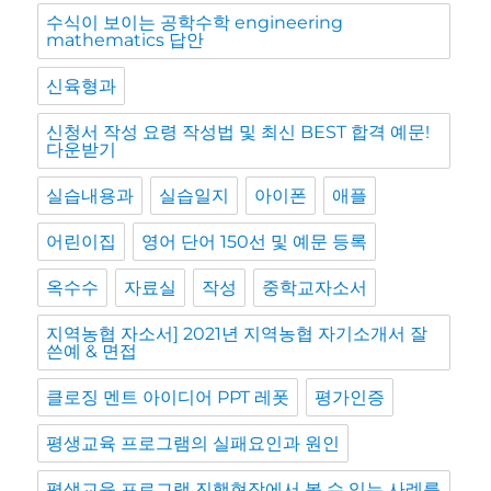
수식이 보이는 공학수학 engineering
mathematics 답안
신육형과
신청서 작성 요령 작성법 및 최신 BEST 합격 예문!
다운받기
실습내용과
실습일지
아이폰
애플
어린이집
영어 단어 150선 및 예문 등록
옥수수
자료실
작성
중학교자소서
지역농협 자소서] 2021년 지역농협 자기소개서 잘
쓴예 & 면접
클로징 멘트 아이디어 PPT 레폿
평가인증
평생교육 프로그램의 실패요인과 원인
평생교육 프로그램 진행현장에서 볼 수 있는 사례를