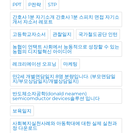
PPT
P전략
STP
간호사 1분 자기소개 간호사 1분 스피치 면접 자기소
개서 자소서 레포트
고등학교자소서
관찰일지
국가철도공단 인턴
농협이 언택트 사회에서 능동적으로 성장할 수 있는
농협의 디지털혁신 아이디어
레크리에이션 오프닝
마케팅
만2세 개별면담일지 8명 분량입니다. (부모면담일
지/부모상담일지/개별상담일지)
반도체소자공학(donald neamen)
semicomductor devices솔루션 입니다
보육일지
사회복지실천사례와 아동학대에 대한 실제 실천과
정 다운로드