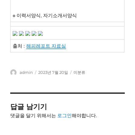
※ 이력서양식, 자기소개서양식
출처 :
해피레포트 자료실
글
작
카
admin
2023년 7월 20일
미분류
쓴
성
테
이
일
고
자
리
답글 남기기
댓글을 달기 위해서는
로그인
해야합니다.