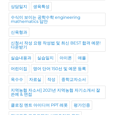
상담일지
생육특성
수식이 보이는 공학수학 engineering
mathematics 답안
신육형과
신청서 작성 요령 작성법 및 최신 BEST 합격 예문!
다운받기
실습내용과
실습일지
아이폰
애플
어린이집
영어 단어 150선 및 예문 등록
옥수수
자료실
작성
중학교자소서
지역농협 자소서] 2021년 지역농협 자기소개서 잘
쓴예 & 면접
클로징 멘트 아이디어 PPT 레폿
평가인증