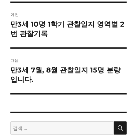
글
이전
내
만3세 10명 1학기 관찰일지 영역별 2
이
전
번 관찰기록
비
글:
게
이
다음
만3세 7월, 8월 관찰일지 15명 분량
다
션
음
입니다.
글:
검
검
색
색: