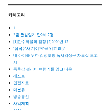
카테고리
1
2월 관찰일지 만2세 7명
[1]탄수화물의 검정 [2]2020년 12
`삼국유사 기이편`을 읽고 레폿
내 아이를 위한 감정코칭 독서감상문 자료실 보고
서
독후감 걸리버 여행기를 읽고 다운
레포트
면접자료
미분류
방송통신
사업계획