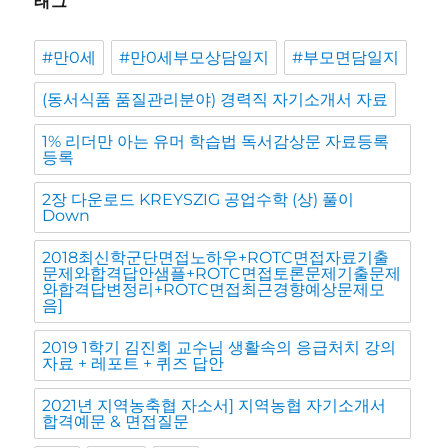
태그
#만0세
#만0세부모상담일지
#부모면담일지
(동서식품 품질관리분야) 경력직 자기소개서 자료
1% 리더만 아는 유머 학습법 독서감상문 자료등록
등록
2장 다운로드 KREYSZIG 공업수학 (상) 풀이
Down
2018최신학군단면접노하우+ROTC면접자료기출
문제와합격답안샘플+ROTC면접토론문제기출문제
와합격답변정리+ROTC면접최근경향예상문제모
음]
2019 1학기 김진회 교수님 생활속의 응급처치 강의
자료 + 레포트 + 퀴즈 답안
2021년 지역농축협 자소서] 지역농협 자기소개서
합격예문 & 면접질문