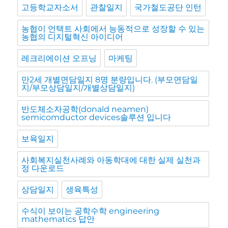
고등학교자소서
관찰일지
국가철도공단 인턴
농협이 언택트 사회에서 능동적으로 성장할 수 있는
농협의 디지털혁신 아이디어
레크리에이션 오프닝
마케팅
만2세 개별면담일지 8명 분량입니다. (부모면담일
지/부모상담일지/개별상담일지)
반도체소자공학(donald neamen)
semicomductor devices솔루션 입니다
보육일지
사회복지실천사례와 아동학대에 대한 실제 실천과
정 다운로드
상담일지
생육특성
수식이 보이는 공학수학 engineering
mathematics 답안