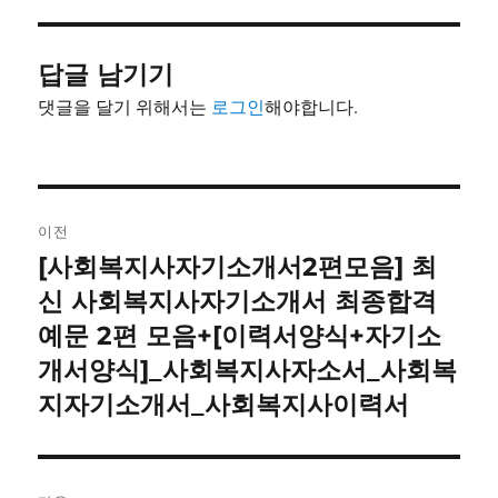
자
리
답글 남기기
댓글을 달기 위해서는
로그인
해야합니다.
글
이전
내
[사회복지사자기소개서2편모음] 최
이
전
신 사회복지사자기소개서 최종합격
비
글:
예문 2편 모음+[이력서양식+자기소
게
개서양식]_사회복지사자소서_사회복
이
지자기소개서_사회복지사이력서
션