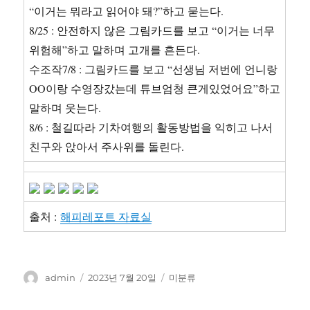
“이거는 뭐라고 읽어야 돼?”하고 묻는다.
8/25 : 안전하지 않은 그림카드를 보고 “이거는 너무
위험해”하고 말하며 고개를 흔든다.
수조작7/8 : 그림카드를 보고 “선생님 저번에 언니랑
OO이랑 수영장갔는데 튜브엄청 큰게있었어요”하고
말하며 웃는다.
8/6 : 철길따라 기차여행의 활동방법을 익히고 나서
친구와 앉아서 주사위를 돌린다.
출처 :
해피레포트 자료실
글
작
카
admin
2023년 7월 20일
미분류
쓴
성
테
이
일
고