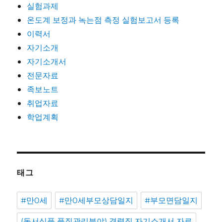
실험과제
온도계 보정과 녹는점 측정 실험보고서 등록
이력서
자기소개
자기소개서
전문자료
족보노트
취업자료
학업계획
태그
#만0세
#만0세부모상담일지
#부모면담일지
(동서식품 품질관리분야) 경력직 자기소개서 자료