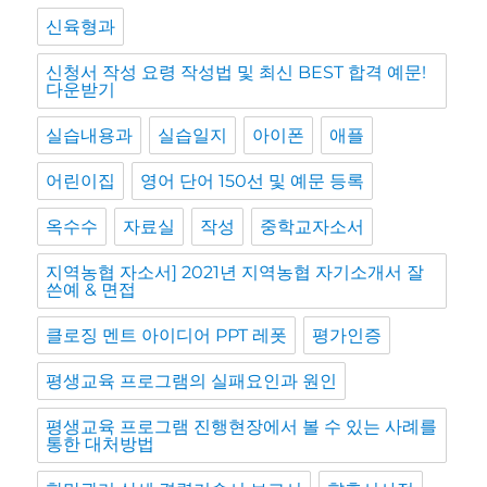
신육형과
신청서 작성 요령 작성법 및 최신 BEST 합격 예문!
다운받기
실습내용과
실습일지
아이폰
애플
어린이집
영어 단어 150선 및 예문 등록
옥수수
자료실
작성
중학교자소서
지역농협 자소서] 2021년 지역농협 자기소개서 잘
쓴예 & 면접
클로징 멘트 아이디어 PPT 레폿
평가인증
평생교육 프로그램의 실패요인과 원인
평생교육 프로그램 진행현장에서 볼 수 있는 사례를
통한 대처방법