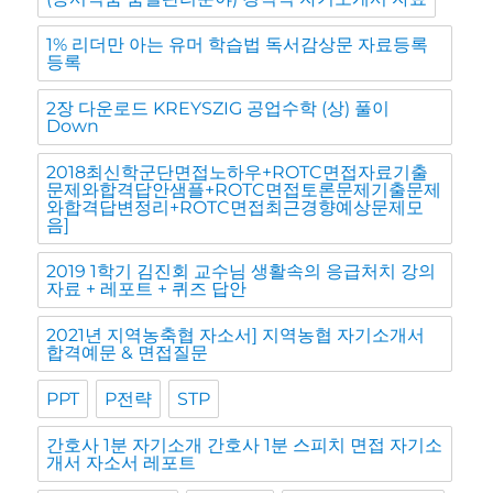
1% 리더만 아는 유머 학습법 독서감상문 자료등록
등록
2장 다운로드 KREYSZIG 공업수학 (상) 풀이
Down
2018최신학군단면접노하우+ROTC면접자료기출
문제와합격답안샘플+ROTC면접토론문제기출문제
와합격답변정리+ROTC면접최근경향예상문제모
음]
2019 1학기 김진회 교수님 생활속의 응급처치 강의
자료 + 레포트 + 퀴즈 답안
2021년 지역농축협 자소서] 지역농협 자기소개서
합격예문 & 면접질문
PPT
P전략
STP
간호사 1분 자기소개 간호사 1분 스피치 면접 자기소
개서 자소서 레포트