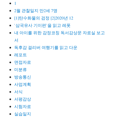
1
2월 관찰일지 만2세 7명
[1]탄수화물의 검정 [2]2020년 12
`삼국유사 기이편`을 읽고 레폿
내 아이를 위한 감정코칭 독서감상문 자료실 보고
서
독후감 걸리버 여행기를 읽고 다운
레포트
면접자료
미분류
방송통신
사업계획
서식
서평감상
시험자료
실습일지