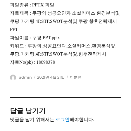
파일종류 : PPTX 파일
자료제목 : 쿠팡의 성공요인과 소셜커머스 환경분석및
쿠팡 마케팅 4P,STP,SWOT분석및 쿠팡 향후전략제시
PPT
파일이름 : 쿠팡 PPT.pptx
키워드 : 쿠팡의,성공요인과,소셜커머스,환경분석및,
쿠팡,마케팅,4P,STP,SWOT분석및,향후전략제시
자료No(pk) : 18098378
글
작
카
admin
2021년 4월 21일
미분류
쓴
성
테
이
일
고
자
리
답글 남기기
댓글을 달기 위해서는
로그인
해야합니다.