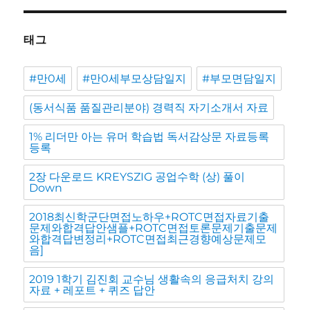
태그
#만0세
#만0세부모상담일지
#부모면담일지
(동서식품 품질관리분야) 경력직 자기소개서 자료
1% 리더만 아는 유머 학습법 독서감상문 자료등록
등록
2장 다운로드 KREYSZIG 공업수학 (상) 풀이
Down
2018최신학군단면접노하우+ROTC면접자료기출
문제와합격답안샘플+ROTC면접토론문제기출문제
와합격답변정리+ROTC면접최근경향예상문제모
음]
2019 1학기 김진회 교수님 생활속의 응급처치 강의
자료 + 레포트 + 퀴즈 답안