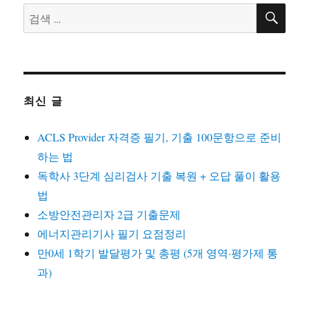
검
검
색
색:
최신 글
ACLS Provider 자격증 필기, 기출 100문항으로 준비
하는 법
독학사 3단계 심리검사 기출 복원 + 오답 풀이 활용
법
소방안전관리자 2급 기출문제
에너지관리기사 필기 요점정리
만0세 1학기 발달평가 및 총평 (5개 영역·평가제 통
과)