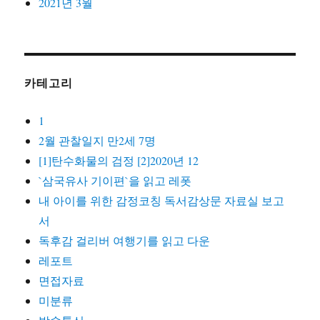
2021년 3월
카테고리
1
2월 관찰일지 만2세 7명
[1]탄수화물의 검정 [2]2020년 12
`삼국유사 기이편`을 읽고 레폿
내 아이를 위한 감정코칭 독서감상문 자료실 보고
서
독후감 걸리버 여행기를 읽고 다운
레포트
면접자료
미분류