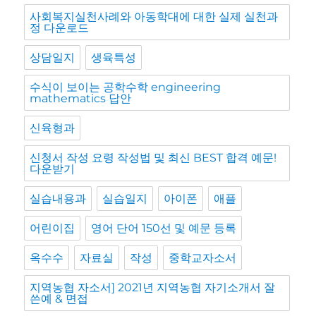
사회복지실천사례와 아동학대에 대한 실제 실천과
정 다운로드
상담일지
생육특성
수식이 보이는 공학수학 engineering
mathematics 답안
신육형과
신청서 작성 요령 작성법 및 최신 BEST 합격 예문!
다운받기
실습내용과
실습일지
아이폰
애플
어린이집
영어 단어 150선 및 예문 등록
옥수수
자료실
작성
중학교자소서
지역농협 자소서] 2021년 지역농협 자기소개서 잘
쓴예 & 면접