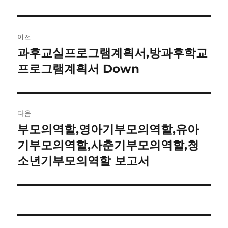
글
이전
내
과후교실프로그램계획서,방과후학교
이
전
프로그램계획서 Down
비
글:
게
이
다음
부모의역할,영아기부모의역할,유아
다
션
음
기부모의역할,사춘기부모의역할,청
글:
소년기부모의역할 보고서