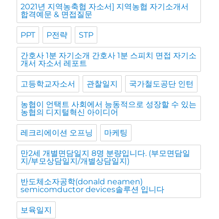
2021년 지역농축협 자소서] 지역농협 자기소개서
합격예문 & 면접질문
PPT
P전략
STP
간호사 1분 자기소개 간호사 1분 스피치 면접 자기소
개서 자소서 레포트
고등학교자소서
관찰일지
국가철도공단 인턴
농협이 언택트 사회에서 능동적으로 성장할 수 있는
농협의 디지털혁신 아이디어
레크리에이션 오프닝
마케팅
만2세 개별면담일지 8명 분량입니다. (부모면담일
지/부모상담일지/개별상담일지)
반도체소자공학(donald neamen)
semicomductor devices솔루션 입니다
보육일지